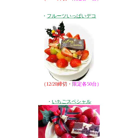
・
フルーツいっぱいデコ
（12/20締切・
限定各50台）
・
いちごスペシャル