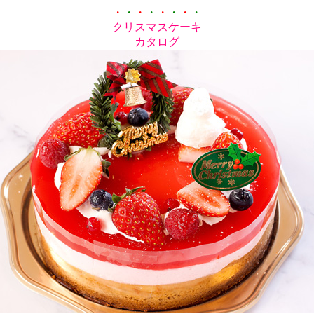
・
・
・
・
・
・
・
・
クリスマスケーキ
カタログ