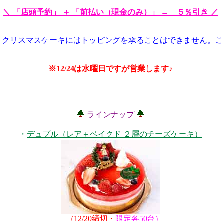
＼ 「店頭予約」 ＋ 「前払い（現金のみ）」 → ５％引き ／
、クリスマスケーキにはトッピングを承ることはできません。ご
※12/24は水曜日ですが営業します♪
ラインナップ
・
デュプル（レア＋ベイクド ２層のチーズケーキ）
（12/20締切・
限定各50台）