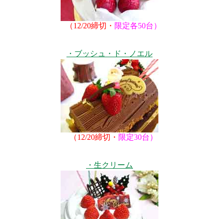
（12/20締切・
限定各50台）
・ブッシュ・ド・ノエル
（12/20締切・
限定30台）
・生クリーム