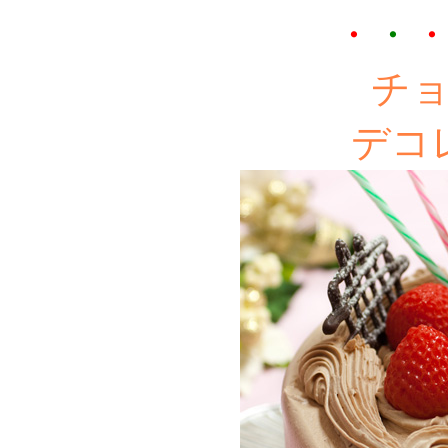
・
・
チ
デコ