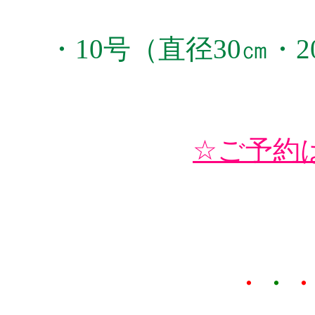
・10号（直径30㎝・2
☆ご予約
・
・