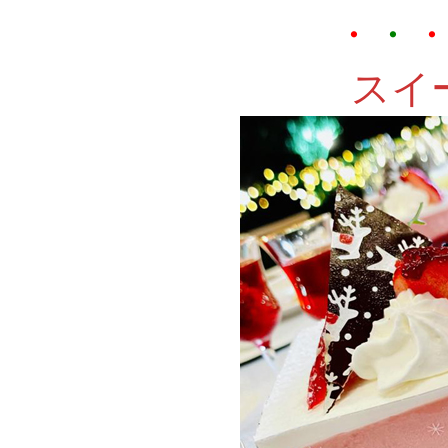
・
・
スイ