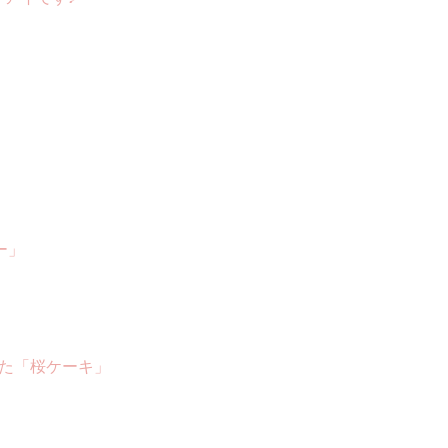
」
、
ー」
れた「桜ケーキ」