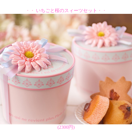
・・
いちごと桜のスィーツセット
・・
(2300円)