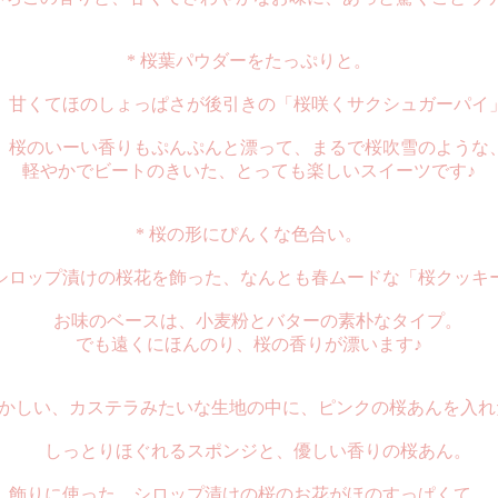
* 桜葉パウダーをたっぷりと。
甘くてほのしょっぱさが後引きの「桜咲くサクシュガーパイ
桜のいーい香りもぷんぷんと漂って、まるで桜吹雪のような
軽やかでビートのきいた、とっても楽しいスイーツです♪
* 桜の形にぴんくな色合い。
ロップ漬けの桜花を飾った、なんとも春ムードな「桜クッキ
お味のベースは、小麦粉とバターの素朴なタイプ。
でも遠くにほんのり、桜の香りが漂います♪
懐かしい、カステラみたいな生地の中に、ピンクの桜あんを入
しっとりほぐれるスポンジと、優しい香りの桜あん。
飾りに使った、シロップ漬けの桜のお花がほのすっぱくて、