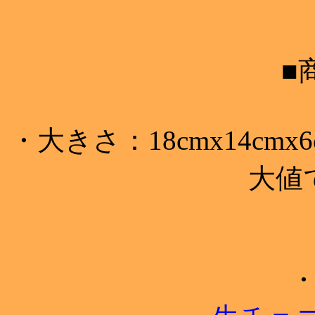
■
・大きさ：18cmx14c
大値