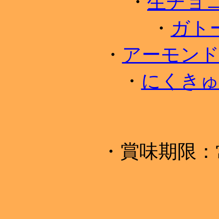
・
生チョ
・
ガト
・
アーモン
・
にくき
・賞味期限：