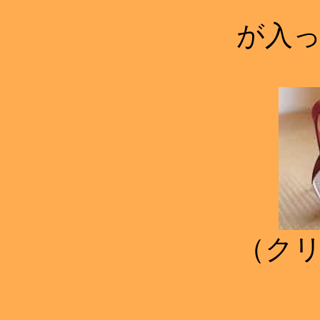
が入
（ク