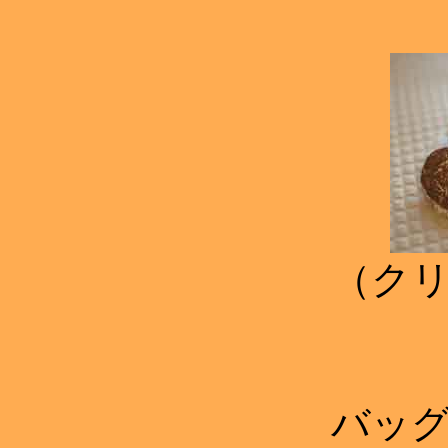
（ク
バッ