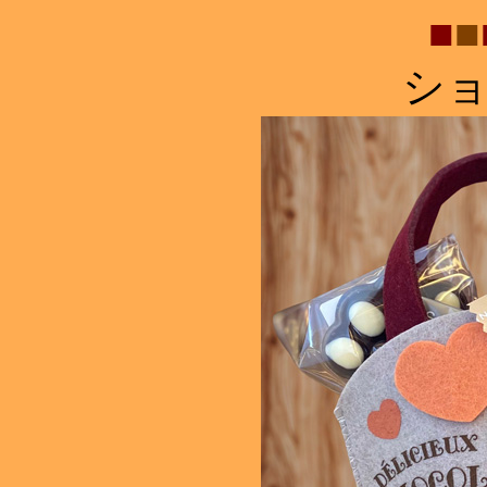
■
■
シ