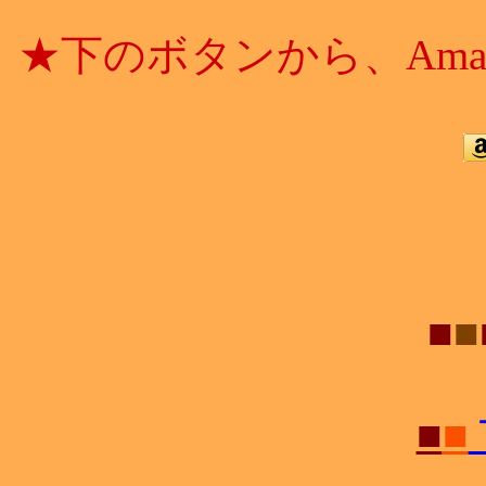
★下のボタンから、Ama
■
■
■
■