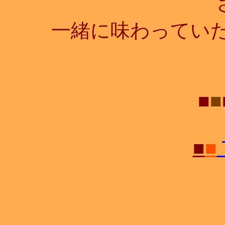
一緒に味わってい
■
■
■
■