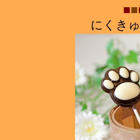
■
■
にくき