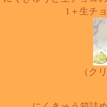
1＋生チ
（ク
にくきゅう箱詰め