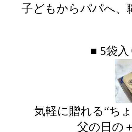
子どもからパパへ、
■ 5袋入
気軽に贈れる“ち
父の日の