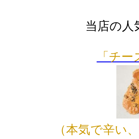
当店の人
「チー
（本気で辛い