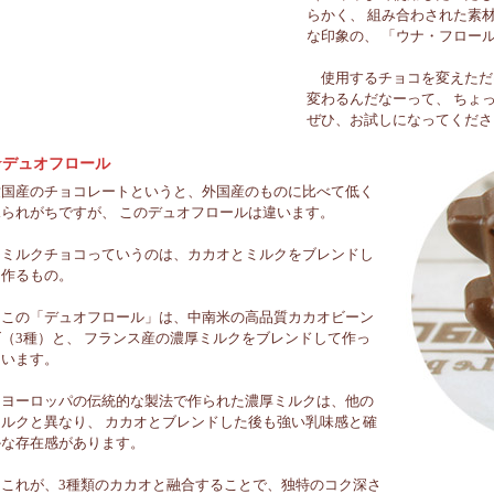
らかく、 組み合わされた素
な印象の、 「ウナ・フロー
使用するチョコを変えただ
変わるんだなーって、 ちょ
ぜひ、お試しになってくださいね
★デュオフロール
世国産のチョコレートというと、外国産のものに比べて低く
見られがちですが、 このデュオフロールは違います。
ミルクチョコっていうのは、カカオとミルクをブレンドし
て作るもの。
この「デュオフロール」は、中南米の高品質カカオビーン
ズ（3種）と、 フランス産の濃厚ミルクをブレンドして作っ
ています。
ヨーロッパの伝統的な製法で作られた濃厚ミルクは、他の
ミルクと異なり、 カカオとブレンドした後も強い乳味感と確
かな存在感があります。
これが、3種類のカカオと融合することで、独特のコク深さ