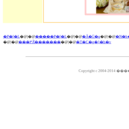
�P�[�L
�@|�@
�����P�[�L
�@|�@
�Ă��َq
�@|�@
�N�b
�@|�@
���߂Ă̂�������
�@|�@
�T�C�g�}�b�v
Copyright c 2004-2014 ��