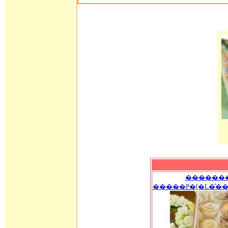
������
�����P�[�L�̂�