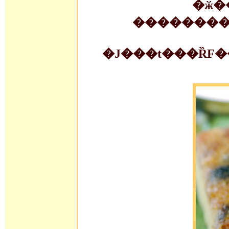
�ӂ�
�J���t���ȐF�