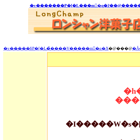
�v����
��
�P�[�L
��
�m�َq�ʔ�
�@����
�v�����ƃP�[�L�̃����V�����m�َq�X
�@���@
�Ă
�h
���
�I�����W�s�