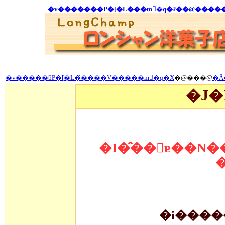
�v����
��
�P�[�L
��
�m�َq�ʔ�
�@����
�v�����ƃP�[�L�̃����V�����m�َq�X
�@���@
�Ă
�J�
�I�̂��񂱂ɐ��