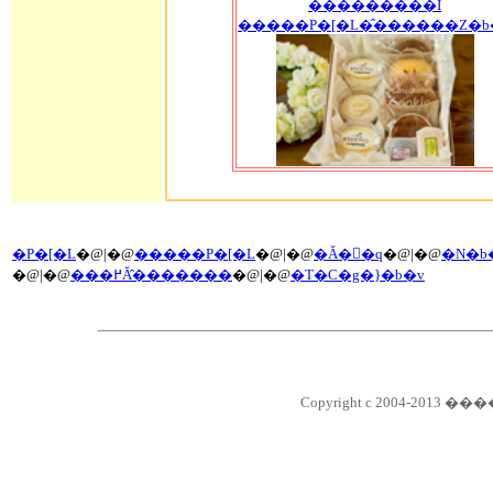
���������I
�����P�[�L�̂������Z�b
�P�[�L
�@|�@
�����P�[�L
�@|�@
�Ă��َq
�@|�@
�N�b
�@|�@
���߂Ă̂�������
�@|�@
�T�C�g�}�b�v
Copyright c 2004-2013 ��