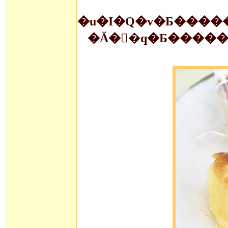
�u�I�Q�v�Ƃ����