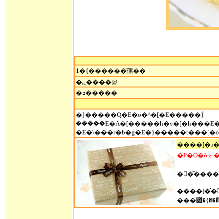
1�{������̑傫��
�ۑ����@
�ܖ�����
�}�����Q�E�o�^�[�E�����݃}
�����E�A�[�����h�v�[�h���
�E�\���r�b�g�E�}�����t���[�o
�P�O�ȏォ
����]�̂��َq�̎�ނ