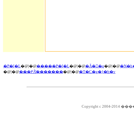
�P�[�L
�@|�@
�����P�[�L
�@|�@
�Ă��َq
�@|�@
�N�b
�@|�@
���߂Ă̂�������
�@|�@
�T�C�g�}�b�v
Copyright c 2004-2014 ��