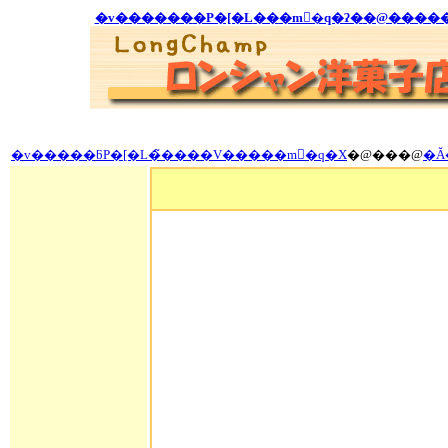
�v����
��
�P�[�L
��
�m�َq�ʔ�
�@����
�v�����ƃP�[�L�̃����V�����m�َq�X
�@���@
�Ă