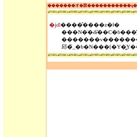
�������オ�肢�����������q�l
�ɉɗl
����̂����z�ł�
���N�̈�Ԃ̂��C�ɓ���
�������v�������`���R�P