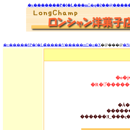
�v����
��
�P�[�L
��
�m�َq�ʔ�
�@����
�v�����ƃP�[�L�̃����V�����m�َq�X
�@���@
�N
�o�
�R�̂����