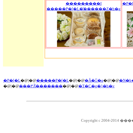
���������I
�P�
�����P�[�L�̂������Z�b�g
�P�[�L
�@|�@
�����P�[�L
�@|�@
�Ă��َq
�@|�@
�N�b
�@|�@
���߂Ă̂�������
�@|�@
�T�C�g�}�b�v
Copyright c 2004-2014 ��