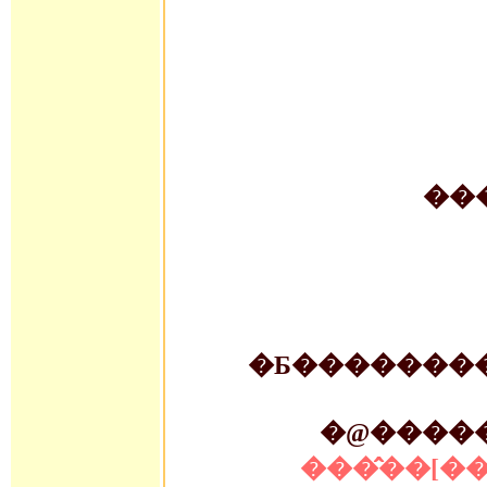
�Ƃ��������
���̂��[�