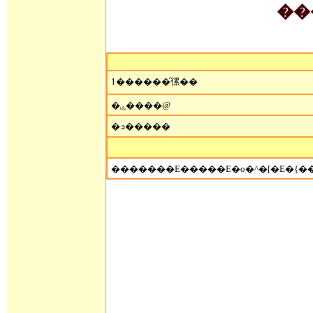
1������̑傫��
�ۑ����@
�ܖ�����