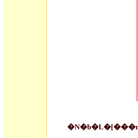
�N�b�L�[���