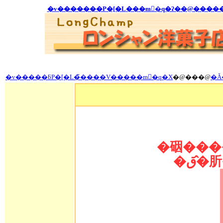
�v����
��
�P�[�L
��
�m�َq�ʔ�
�@����
�v�����ƃP�[�L�̃����V�����m�َq�X
�@���@
�Ă
�䂩����
�ق