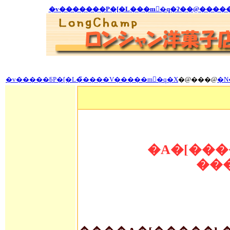
�v����
��
�P�[�L
��
�m�َq�ʔ�
�@����
�v�����ƃP�[�L�̃����V�����m�َq�X
�@���@
�N
�A�[���
���