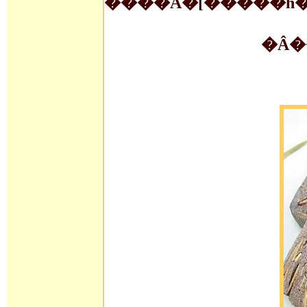
���
�A�[�����h