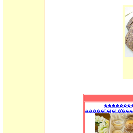
��������
�����P�[�L�̂���