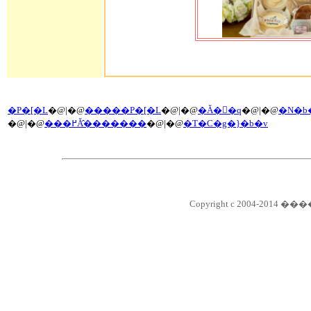
�P�[�L
�@|�@
�����P�[�L
�@|�@
�Ă��َq
�@|�@
�N�b
�@|�@
���߂Ă̂�������
�@|�@
�T�C�g�}�b�v
Copyright c 2004-2014 ��