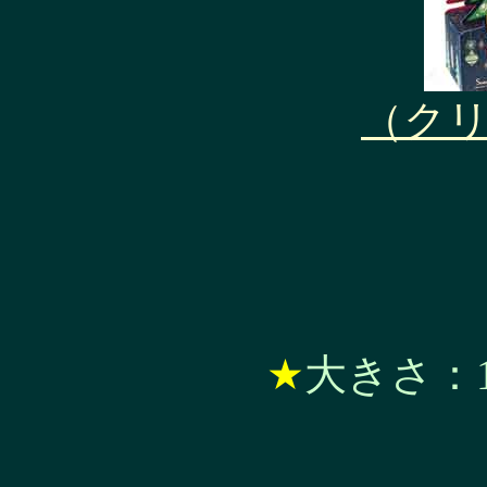
（ク
★
大きさ：10