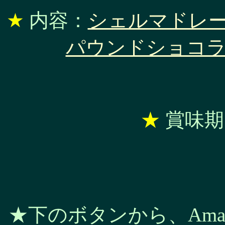
★
内容：
シェルマドレ
パウンドショコ
★
賞味期
★下のボタンから、Ama