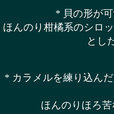
* 貝の形が
ほんのり柑橘系のシロ
とし
* カラメルを練り込ん
ほんのりほろ苦