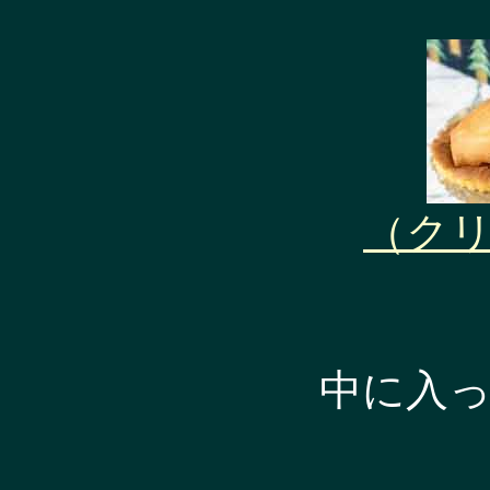
（ク
中に入