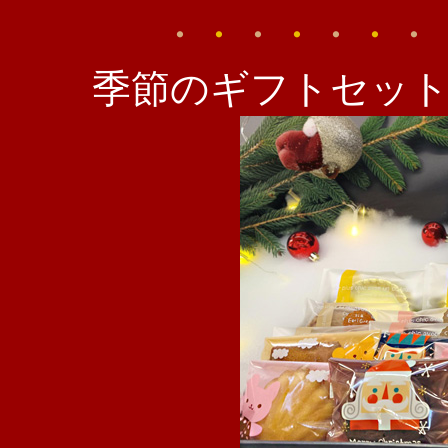
・
・
・
・
・
・
・
季節のギフトセッ