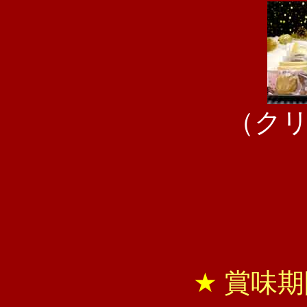
（ク
★
賞味期