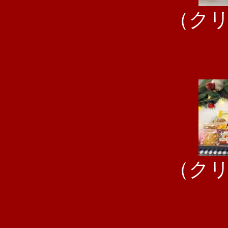
（ク
（ク