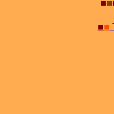
■
■
■
■