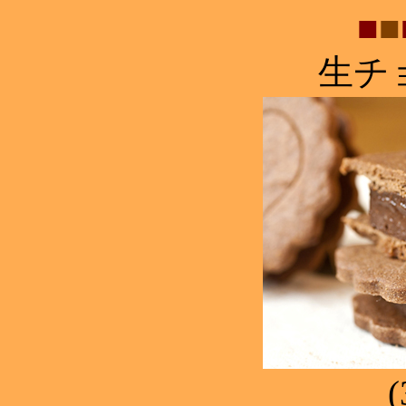
■
■
生チ