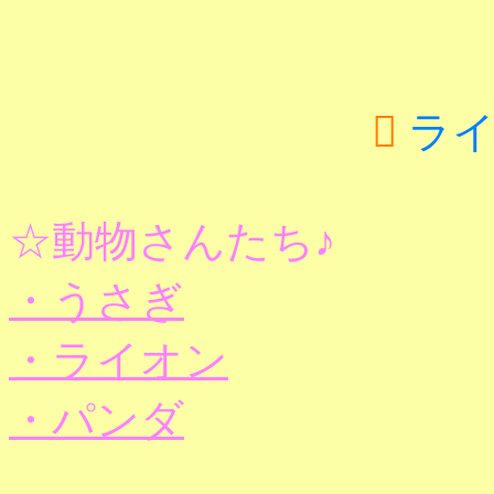

ライ
☆動物さんたち♪
・うさぎ
・ライオン
・パンダ