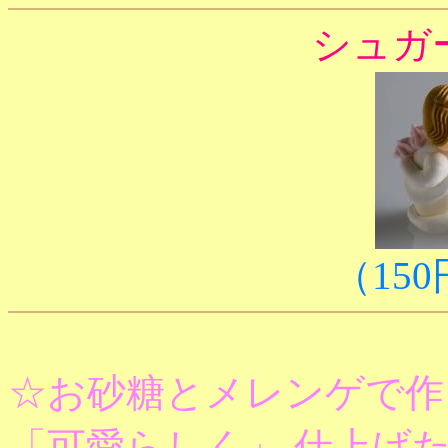
シュガ
（150
☆お砂糖とメレンゲで作
「可愛らしく」 仕上げ