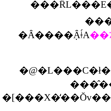
���ȐL���E
����ۂ
�Ȃ����݂Ȃǂ́A
�@�L���C�ł�
���̂
�[���X�̒��Ŏv�