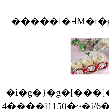
4����i1150�~�j/6�