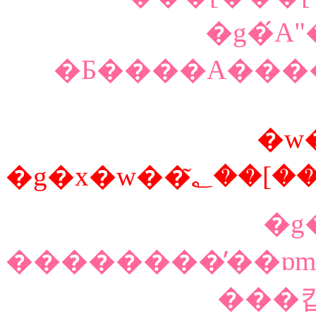
�g�́A
"
�Ƃ����A����
�w�
�g�x�w�
�g
��������̕��ɒ
���