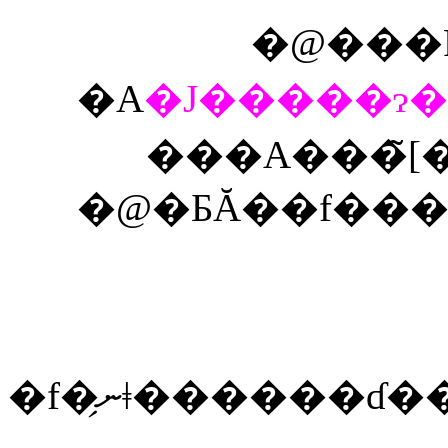
�@���
�A
�J�����ɂ
�@�ƂĂ��f��