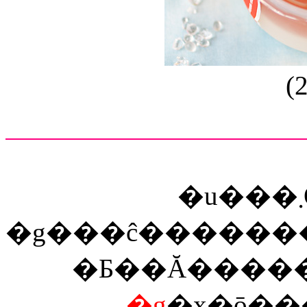
(
�u���܂ŐH�ׂĂ��g�}
�Ƃ��Ă����
�g
�x�ō��