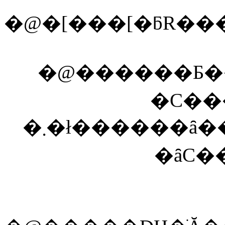
�@������Ƃ���
�C��
�܂�ł������ȃ��[�O���g�\�[�X�̂悤
�ȃC�