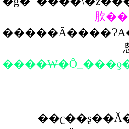
�g�̎_����\�z�
�����Ă����ɁA
����₩�Ȏ_���ƍ
��ʗ��ʂ��Ă