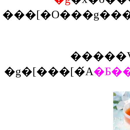
���[�O���g����
�����V
�g�[���[�́A
�Ƃ�