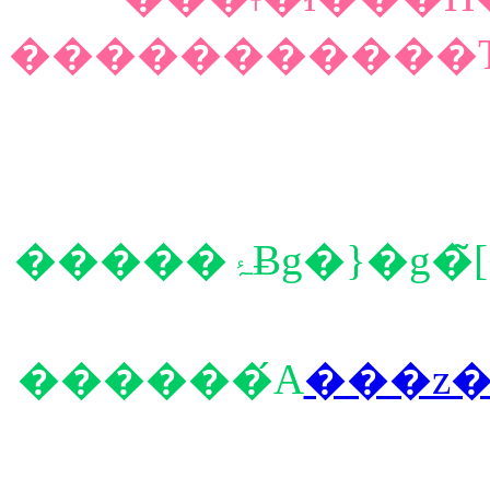
�����������Ђ
�����ۂɃg�}�g�̃[���[�������オ��
������́A
���z�