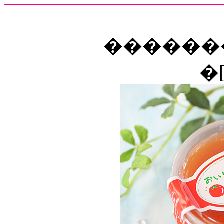
������
�