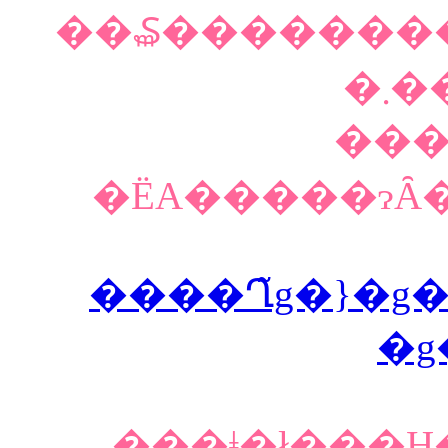
��₷��������
�܂
��
�ЁA�����ɂȂ
����Ղ̃g�}�g
�g