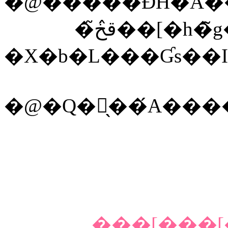
�@�����ĐH�ׂĂ
�ق̂ڂ̃��[�
�X�b�L���Ɠs��I
���[���[