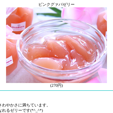
ピンクグァバゼリー
(270円)
さわやかさに満ちています。
ゼリーです(*^_^*)