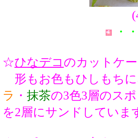
・・
☆
ひなデコ
のカットケー
形も
お色もひしもちに
ラ
・
抹茶
の3色3層のス
を2層にサンドしていま