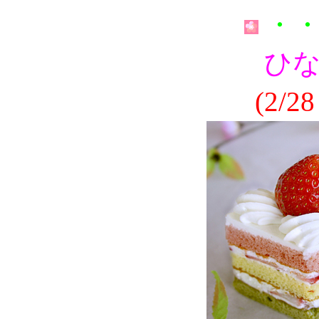
・・
ひ
(2/2