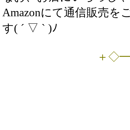
Amazonにて通信販売
す( ´ ▽ ` )ﾉ
＋◇