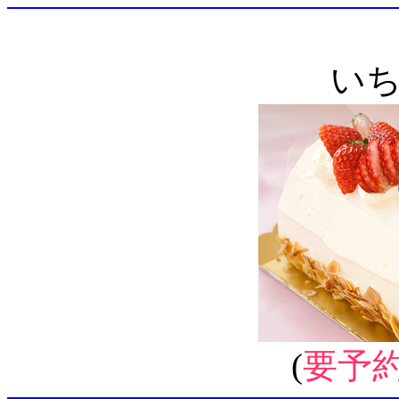
い
(
要予