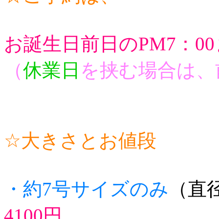
お誕生日前日のPM7：0
（
休業日
を挟む場合は、前
☆大きさとお値段
・約7号サイズのみ
（直径
4100円