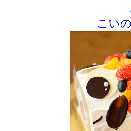
_____
こい