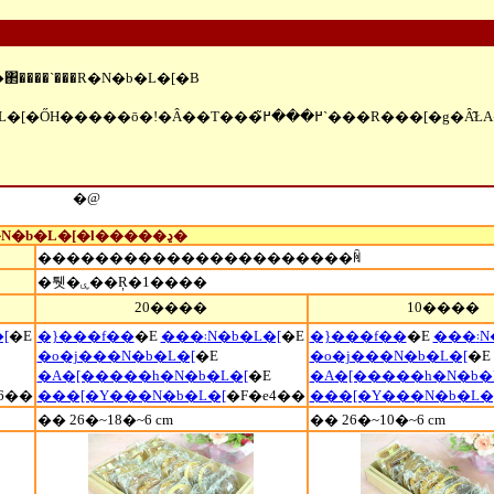
���`���R�N�b�L�[�B
�@
�N�b�L�[�l�����ڍ�
����������������������ꏊ
�퉷�ۑ��Ŗ�1����
20����
10����
�[
�E
�}���f��
�E
���܃N�b�L�[
�E
�}���f��
�E
��
�o�j���N�b�L�[
�E
�o�j���N�b�L�[
�E
�A�[�����h�N�b�L�[
�E
�A�[�����h�N�b�
6��
���[�Y���N�b�L�[
�F�e4��
���[�Y���N�b�L�
�� 26�~18�~6 cm
�� 26�~10�~6 cm