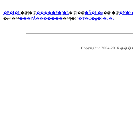
�P�[�L
�@|�@
�����P�[�L
�@|�@
�Ă��َq
�@|�@
�N�b
�@|�@
���߂Ă̂�������
�@|�@
�T�C�g�}�b�v
Copyright c 2004-2016 ��