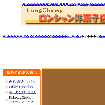
�v����
��
�P�[�L
��
�m�َq�ʔ�
�@����
�v�����ƃP�[�L�̃����V�����m�َq�X
�@���@
�o