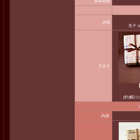
賞味期限
内容
生チ
大きさ
(約)幅11
内容