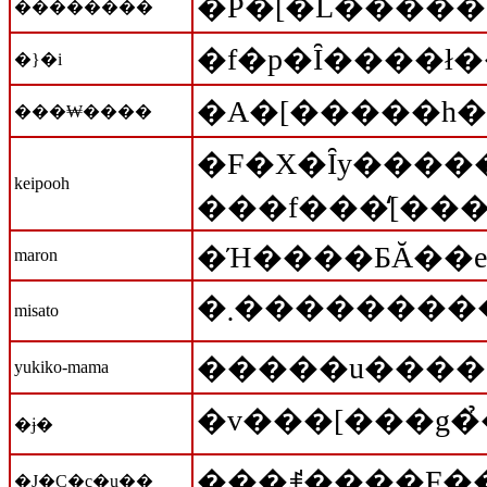
�P�[�L�����
��������
�}�i
�A�[�����h
���₩����
�F�X�Ȋy������悪�
keipooh
���f���̒[��
maron
misato
�����u����
yukiko-mama
�ɉ�
�J�C�c�u��