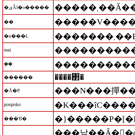
�یẪI�o�����
��
���
�n���L
mai
����������
�݂�
����΂�
������
���N���撣��
�Ȃ�P
�K���ȋC����
ponpoko
�}�����P�[�
���Ɓ�
���낢��Ȃ��َq�������āA