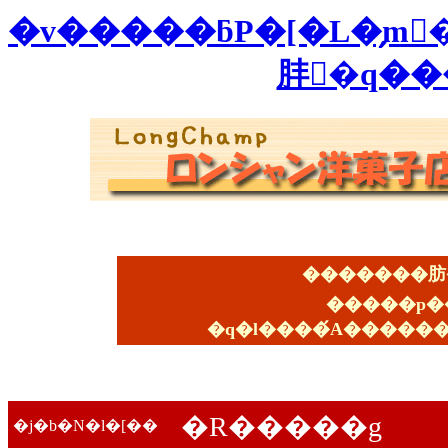
�v�����ƃP�[�L�̗m�
�����p�
�q�l����́A�������
�R�����g
�j�b�N�l�[��