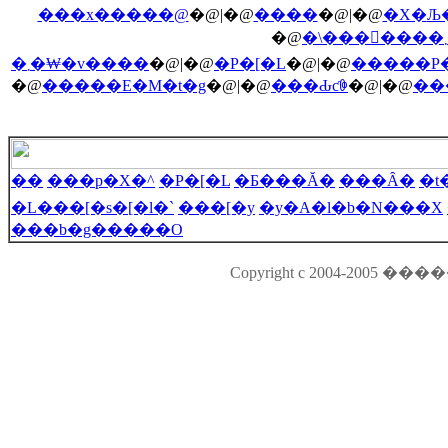
���x�����@
�@|�@
����
�@|�@
�X�܏
�@
�܂�₩�v����
�@|�@
�P�[�L
�@|�@
�����P�
�@
�����E�M�t�g
�@|�@
���Ԃƈꏏ
�@|�@
��
��
���p�X�^
�P�[�L
�Ƃ���Ă�
���Ȃ�
�t
�L���[�s�[�l�`
���[�y
�y�A�l�b�N���X
���b�g�����O
Copyright c 2004-2005 ���