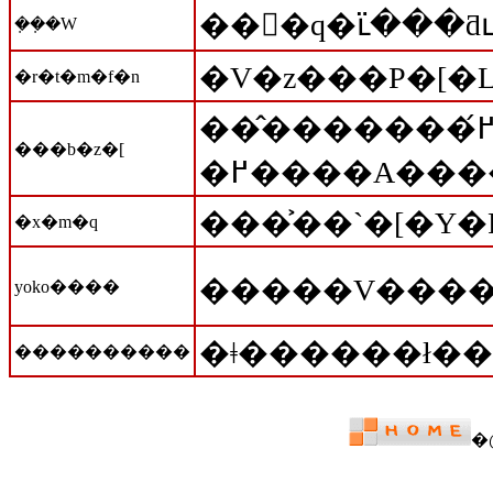
�݂�݂�W
�V�z���P�[
�r�t�m�f�n
���̂������߂́A���̓X�̐��`���R�Ă��ł��B�Ⓚ���ĕۑ��o���邩��A�ẮA�₽���A�~�́A�d�q�����W�ł�����Ɖ��߂ĐH�ׂ܂��B�Â��āA�ق�ꂭ�đ�l�̖��ł��B�傫�����傫
���b�z�[
�x�m�q
�����V�����
yoko����
�ǂ������ł��
����������
�