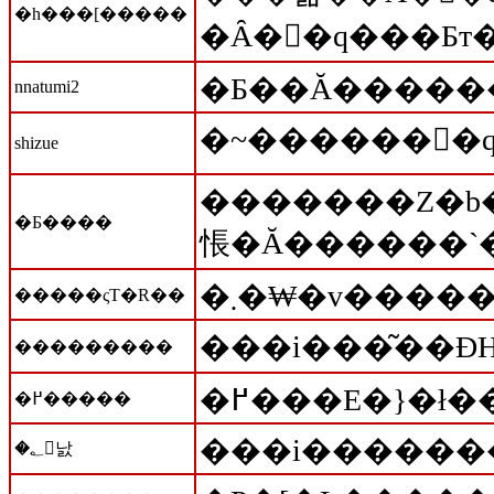
�h���[�����
nnatumi2
shizue
�������Z�b�g
�Ƃ����
�����ςT�R��
���������
�߂���E�}�ł
�߂�����
���i������
�؂񂽂낤