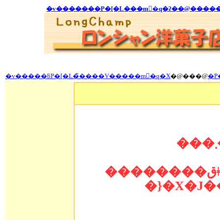
�v����
��
�P�[�L
��
�m�َq�ʔ�
�@����
�v�����ƃP�[�L�̃����V�����m�َq�X
�@���@
�P