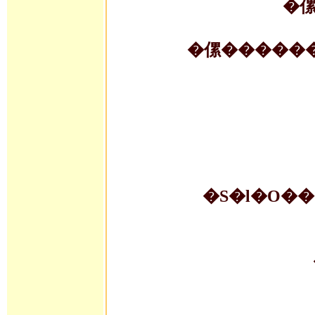
�S�l�O��