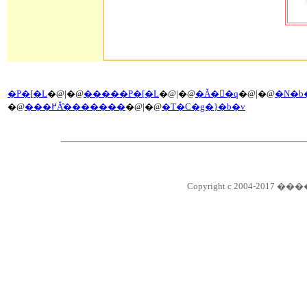
�P�[�L
�@|�@
�����P�[�L
�@|�@
�Ă��َq
�@|�@
�N�b
�@
���߂Ă̂�������
�@|�@
�T�C�g�}�b�v
Copyright c 2004-2017 ��